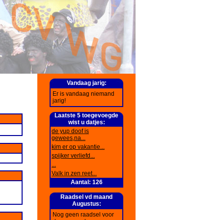
Vandaag jarig:
Er is vandaag niemand
jarig!
Laatste 5 toegevoegde
wist u datjes:
de yup doof is
gewees,na...
kim er op vakantie...
spijker verliefd...
...
Valk in zen reet...
Aantal: 126
Raadsel vd maand
Augustus:
Nog geen raadsel voor