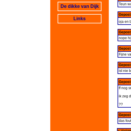
Teun wa
De dikke van Dijk
Gepost
Links
oja en
Gepost
nope hi
Gepost
Fijne v
Gepost
ist nie
Gepost
ff nog 
ik zeg d
??
Gepost
das fout
< Vorige