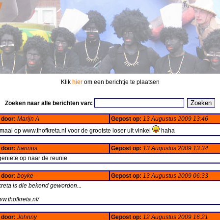
Klik
hier
om een berichtje te plaatsen
Zoeken naar alle berichten van:
 door:
Marijn A
Gepost op:
13 Augustus 2009 13:46
lemaal op www.thofkreta.nl voor de grootste loser uit vinkel
haha
 door:
hannus
Gepost op:
13 Augustus 2009 13:34
eniete op naar de reunie
 door:
boyke
Gepost op:
13 Augustus 2009 06:33
kreta is die bekend geworden...
ww.thofkreta.nl/
 door:
Johnny
Gepost op:
12 Augustus 2009 16:21