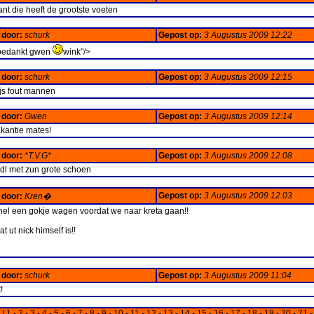
nt die heeft de grootste voeten
 door:
schurk
Gepost op:
3 Augustus 2009 12:22
 bedankt gwen
wink"/>
 door:
schurk
Gepost op:
3 Augustus 2009 12:15
js fout mannen
 door:
Gwen
Gepost op:
3 Augustus 2009 12:14
akantie mates!
 door:
*T.V.G*
Gepost op:
3 Augustus 2009 12:08
 bdl met zun grote schoen
Gepost op:
3 Augustus 2009 12:03
 door:
Kren�
snel een gokje wagen voordat we naar kreta gaan!!
at ut nick himself is!!
 door:
schurk
Gepost op:
3 Augustus 2009 11:04
!
|
1
-
2
-
3
-
4
-
5
-
6
-
7
-
8
-
9
-
10
-
11
-
12
-
13
-
14
-
15
-
16
-
17
-
18
-
19
-
20
-
21