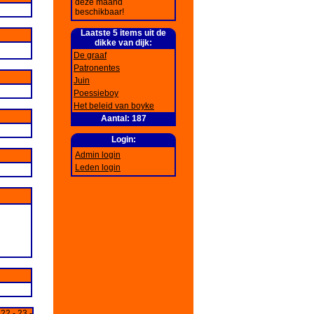
deze maand
beschikbaar!
Laatste 5 items uit de
dikke van dijk:
De graaf
Patronentes
Juin
Poessieboy
Het beleid van boyke
Aantal: 187
Login:
Admin login
Leden login
-
22
-
23
-