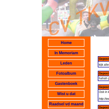
Home
In Memoriam
Gepost
Leden
kijk al
Fotoalbum
Gepost
hahah g
Gastenboek
Gepost
Ook in 
Wist u dat
http://w
Raadsel vd maand
Gepost